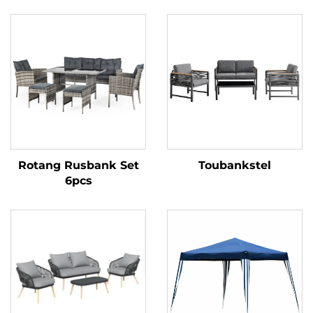
Rotang Rusbank Set
Toubankstel
6pcs