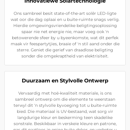
Innovatiewe Solartechnologie
Ons sambreel besit state-of-the-art solêr LED-ligte
wat oor die dag oplaai en u buite-ruimte snags verlig.
Hierdie omgewingsvriendelike beligtingsoplossing
spaar nie net energie nie, maar voeg ook 'n
betowerende sfeer by u byeenkomste, wat dit perfek
maak vir feespartytjies, braaie of 'n stil aand onder die
sterre. Geniet die gerief van draadlose beligting
sonder die omgekraptheid van elektrisiteit.
Duurzaam en Stylvolle Ontwerp
Vervaardig met hoë-kwaliteit materiale, is ons
sambreel ontwerp om die elemente te weerstaan
terwyl dit 'n stylvolle byvoeging tot u buite-ruimte
bied. Die materiaal is UV-bestaand, wat sorg vir
langdurige kleur en beskerming teen skadelike
sonstrale. Beskikbaar in verskeie kleure en patrone,
pas dit naatloos in enige buite-dekor, en verbeter u