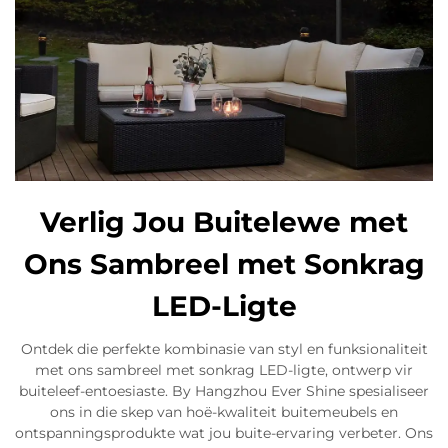
Verlig Jou Buitelewe met
Ons Sambreel met Sonkrag
LED-Ligte
Ontdek die perfekte kombinasie van styl en funksionaliteit
met ons sambreel met sonkrag LED-ligte, ontwerp vir
buiteleef-entoesiaste. By Hangzhou Ever Shine spesialiseer
ons in die skep van hoë-kwaliteit buitemeubels en
ontspanningsprodukte wat jou buite-ervaring verbeter. Ons