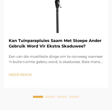
Kan Tuinparapluies Saam Met Stoepe Ander
Gebruik Word Vir Ekstra Skaduwee?
Een van die moeilikste dinge om te oorweeg wanneer
'n buite-ruimte gebou word, is skaduwee. Baie mense
vra ons, kan 'n tuinparasol saam met sambrele
gebruik word om nog meer skaduwee te bied?
MEER BEKYK
Absoluut! Aangesien buite-terrasparasols maklik
beweegbaar en verstelbaar is, hulle fil...