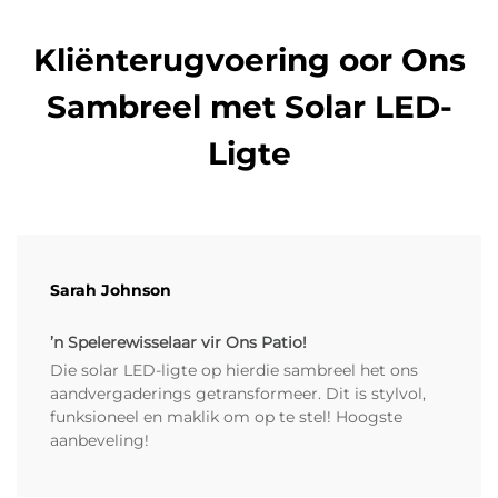
Kliënterugvoering oor Ons
Sambreel met Solar LED-
Ligte
Sarah Johnson
’n Spelerewisselaar vir Ons Patio!
Die solar LED-ligte op hierdie sambreel het ons
aandvergaderings getransformeer. Dit is stylvol,
funksioneel en maklik om op te stel! Hoogste
aanbeveling!