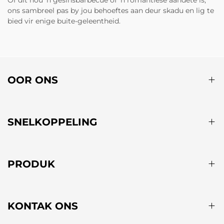
Of dit nou 'n gesinsbarbecue of 'n romantiese aandete is,
ons sambreel pas by jou behoeftes aan deur skadu en lig te
bied vir enige buite-geleentheid.
OOR ONS
SNELKOPPELING
PRODUK
KONTAK ONS