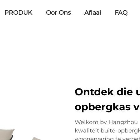
PRODUK
Oor Ons
Aflaai
FAQ
Ontdek die u
opbergkas vi
Welkom by Hangzhou Ev
kwaliteit buite-opberg
woonervaring te verbe