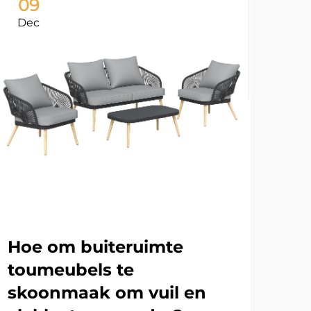
09
1
Dec
De
Is
ge
ar
Om 
swe
met
Hoe om buiteruimte
MEE
Bui
toumeubels te
gew
skoonmaak om vuil en
keu