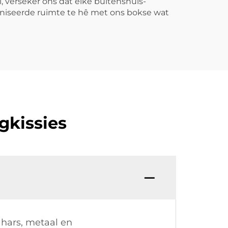
, verseker ons dat elke buitenshuis-
niseerde ruimte te hê met ons bokse wat
gkissies
 hars, metaal en