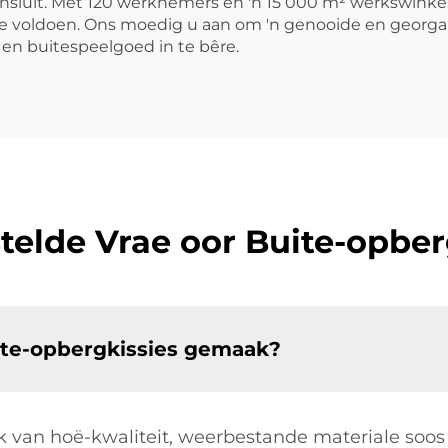
 insluit. Met 120 werknemers en 'n 15 000 m² werkswinkel
e voldoen. Ons moedig u aan om 'n genooide en georga
en buitespeelgoed in te bêre.
telde Vrae oor Buite-opber
uite-opbergkissies gemaak?
 van hoë-kwaliteit, weerbestande materiale soos