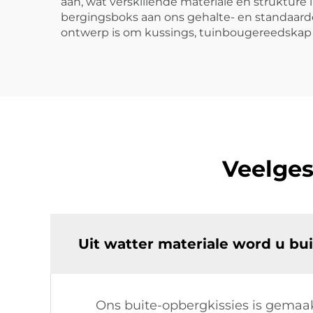
aan, wat verskillende materiale en strukture
bergingsboks aan ons gehalte- en standaard
ontwerp is om kussings, tuinbougereedskap 
Veelges
Uit watter materiale word u b
Ons buite-opbergkissies is gemaak