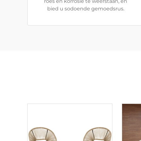
roes en korrosie te weerstaan, en
bied u sodoende gemoedsrus.