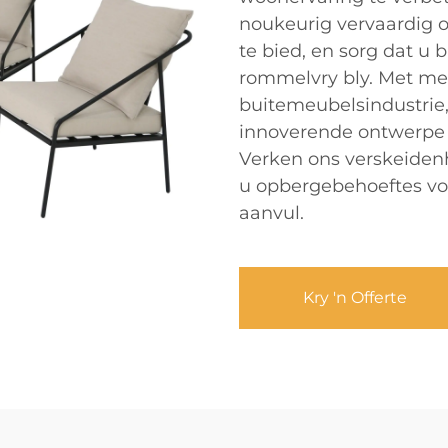
noukeurig vervaardig o
te bied, en sorg dat u
rommelvry bly. Met meer
buitemeubelsindustrie
innoverende ontwerpe e
Verken ons verskeiden
u opbergebehoeftes vol
aanvul.
Kry 'n Offerte