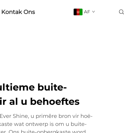
Kontak Ons
AF
ltieme buite-
r al u behoeftes
er Shine, u primêre bron vir hoë-
kaste wat ontwerp is om u buite-
ter. Ons buite-opbergkaste word