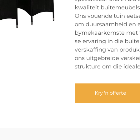
kwaliteit buitemeubel
Ons vouende tuin eets
om duursaamheid en ele
bymekaarkomste met fa
se ervaring in die bui
verskaffing van produk
ons uitgebreide verske
strukture om die ideale 
Kry 'n offerte