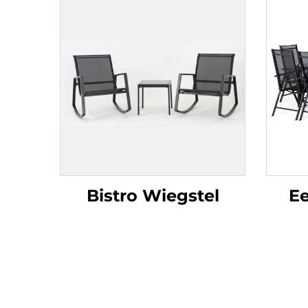
Bistro Wiegstel
Ee