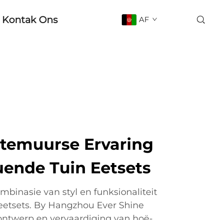
Kontak Ons
AF
itemuurse Ervaring
ende Tuin Eetsets
mbinasie van styl en funksionaliteit
eetsets. By Hangzhou Ever Shine
e ontwerp en vervaardiging van hoë-