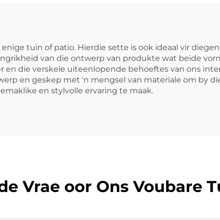
nige tuin of patio. Hierdie sette is ook ideaal vir diege
belangrikheid van die ontwerp van produkte wat beide vo
en die verskeie uiteenlopende behoeftes van ons internas
ntwerp en geskep met 'n mengsel van materiale om by di
gemaklike en stylvolle ervaring te maak.
de Vrae oor Ons Voubare T