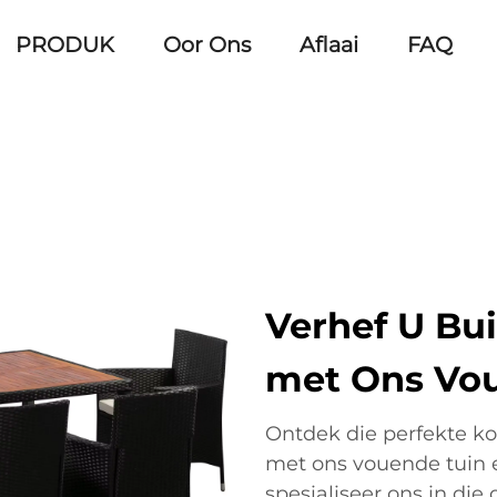
PRODUK
Oor Ons
Aflaai
FAQ
Verhef U Bu
met Ons Vou
Ontdek die perfekte ko
met ons vouende tuin 
spesialiseer ons in di