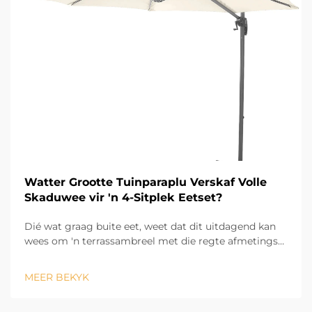
Watter Grootte Tuinparaplu Verskaf Volle
Skaduwee vir 'n 4-Sitplek Eetset?
Dié wat graag buite eet, weet dat dit uitdagend kan
wees om 'n terrassambreel met die regte afmetings
te vind wat skaduwee bied vir 'n 4-sitplek
eetversameling. Indien 'n terrassambreel te klein is,
MEER BEKYK
sal dele van die eetversameling aan die son
blootgestel word, maar indien 'n pat...