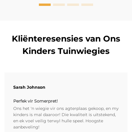
Kliënteresensies van Ons
Kinders Tuinwiegies
Sarah Johnson
Perfek vir Somerpret!
Ons het 'n wiegie vir ons agterplaas gekoop, en my
kinders is mal daaroor! Die kwaliteit is uitstekend,
en ek voel veilig terwyl hulle speel. Hoogste
aanbeveling!